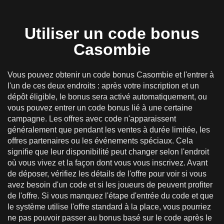
Utiliser un code bonus
Casombie
Vous pouvez obtenir un code bonus Casombie et l'entrer à
l'un de ces deux endroits : après votre inscription et un
dépôt éligible, le bonus sera activé automatiquement, ou
vous pouvez entrer un code bonus lié à une certaine
campagne. Les offres avec code n'apparaissent
généralement que pendant les ventes à durée limitée, les
offres partenaires ou les événements spéciaux. Cela
signifie que leur disponibilité peut changer selon l'endroit
où vous vivez et la façon dont vous vous inscrivez. Avant
de déposer, vérifiez les détails de l'offre pour voir si vous
avez besoin d'un code et si les joueurs de peuvent profiter
de l'offre. Si vous manquez l'étape d'entrée du code et que
le système utilise l'offre standard à la place, vous pourriez
ne pas pouvoir passer au bonus basé sur le code après le