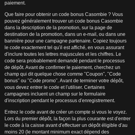
paiement.
Que faire pour obtenir un code bonus Casombie ? Vous
pouvez généralement trouver un code bonus Casombie
dans la description de la promotion, sur la page de
destination de la promotion, dans un e-mail, ou dans une
bannière pour une campagne partenaire. Copiez toujours
le code exactement tel qu'il est affiché, en vous assurant
d'inclure toutes les lettres majuscules et les chiffres. Le
code sera probablement demandé pendant le processus
de dépôt. Avant de confirmer le paiement, cherchez un
champ qui dit quelque chose comme "Coupon", "Code
bonus" ou "Code promo". Avant de terminer votre dépôt,
vous devez entrer le code et l'utiliser. Certaines
campagnes incluent un champ sur le formulaire
d'inscription pendant le processus d'enregistrement.
Entrez le code avant de créer un compte si vous le voyez.
Lors du premier dépôt, la façon la plus courante est d'entrer
le code à la caisse avant d'effectuer un dépôt éligible d'au
moins 20 (le montant minimum exact dépend des