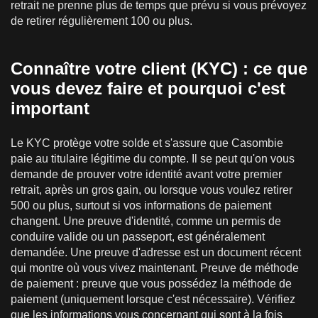
retrait ne prenne plus de temps que prévu si vous prévoyez
de retirer régulièrement 100 ou plus.
Connaître votre client (KYC) : ce que
vous devez faire et pourquoi c'est
important
Le KYC protège votre solde et s'assure que Casombie
paie au titulaire légitime du compte. Il se peut qu'on vous
demande de prouver votre identité avant votre premier
retrait, après un gros gain, ou lorsque vous voulez retirer
500 ou plus, surtout si vos informations de paiement
changent. Une preuve d'identité, comme un permis de
conduire valide ou un passeport, est généralement
demandée. Une preuve d'adresse est un document récent
qui montre où vous vivez maintenant. Preuve de méthode
de paiement : preuve que vous possédez la méthode de
paiement (uniquement lorsque c'est nécessaire). Vérifiez
que les informations vous concernant qui sont à la fois