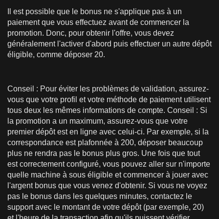
Il est possible que le bonus ne s'applique pas à un
paiement que vous effectuez avant de commencer la
promotion. Donc, pour obtenir l'offre, vous devez
généralement l'activer d'abord puis effectuer un autre dépôt
éligible, comme déposer 20.
Conseil : Pour éviter les problèmes de validation, assurez-
vous que votre profil et votre méthode de paiement utilisent
tous deux les mêmes informations de compte. Conseil : Si
la promotion a un maximum, assurez-vous que votre
premier dépôt est en ligne avec celui-ci. Par exemple, si la
correspondance est plafonnée à 200, déposer beaucoup
plus ne rendra pas le bonus plus gros. Une fois que tout
est correctement configuré, vous pouvez aller sur n'importe
quelle machine à sous éligible et commencer à jouer avec
l'argent bonus que vous venez d'obtenir. Si vous ne voyez
pas le bonus dans les quelques minutes, contactez le
support avec le montant de votre dépôt (par exemple, 20)
et l'heure de la transaction afin qu'ils puissent vérifier