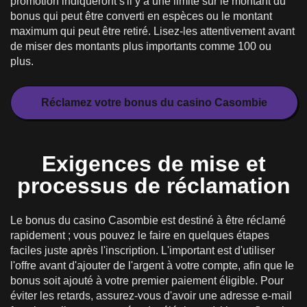
promotion indiqueront s'il y a une limite sur le montant du
bonus qui peut être converti en espèces ou le montant
maximum qui peut être retiré. Lisez-les attentivement avant
de miser des montants plus importants comme 100 ou
plus.
Réclamez votre bonus du casino Casombie
Exigences de mise et
processus de réclamation
Le bonus du casino Casombie est destiné à être réclamé
rapidement ; vous pouvez le faire en quelques étapes
faciles juste après l'inscription. L'important est d'utiliser
l'offre avant d'ajouter de l'argent à votre compte, afin que le
bonus soit ajouté à votre premier paiement éligible. Pour
éviter les retards, assurez-vous d'avoir une adresse e-mail