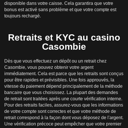
disponible dans votre caisse. Cela garantira que votre
bonus est activé sans problème et que votre compte est
toujours rechargé.
Retraits et KYC au casino
Casombie
Dès que vous effectuez un dépôt ou un retrait chez
Casombie, vous pouvez obtenir votre argent
immédiatement. Cela est parce que les retraits sont conçus
pour être rapides et prévisibles. Une fois approuvés, la
vitesse du paiement dépend principalement de la méthode
bancaire que vous choisissez. La plupart des demandes
de retrait sont traitées après une courte vérification interne.
Pour des retraits faciles, assurez-vous que les informations
de votre compte sont correctes et que votre méthode de
retrait correspond à la façon dont vous déposez de l'argent.
Une vérification précoce peut empêcher que votre premier