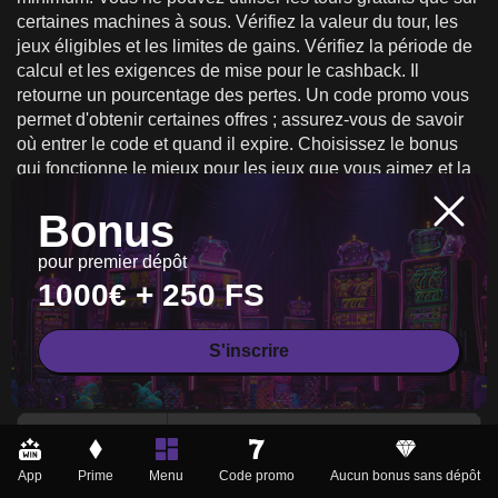
certaines machines à sous. Vérifiez la valeur du tour, les
jeux éligibles et les limites de gains. Vérifiez la période de
calcul et les exigences de mise pour le cashback. Il
retourne un pourcentage des pertes. Un code promo vous
permet d'obtenir certaines offres ; assurez-vous de savoir
où entrer le code et quand il expire. Choisissez le bonus
qui fonctionne le mieux pour les jeux que vous aimez et la
durée de votre session.
Bonus
Assurez-vous que vous êtes éligible pour votre appareil,
votre méthode de paiement et votre pays. Lisez comment
pour premier dépôt
miser et combien chaque jeu contribue. Suivez quand vous
1000€ + 250 FS
devez réclamer, utiliser et terminer la mise des tours
gratuits. Planifiez vos retraits autour des règles pour le
S'inscrire
montant maximum que vous pouvez retirer et les étapes de
vérification qui doivent être prises.
Que signifie
Pourquoi est-ce important ?
le terme ?
App
Prime
Menu
Code promo
Aucun bonus sans dépôt