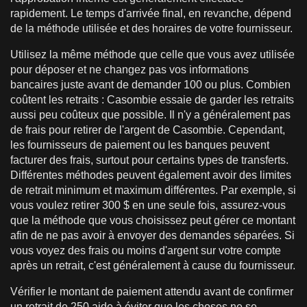
rapidement. Le temps d'arrivée final, en revanche, dépend
de la méthode utilisée et des horaires de votre fournisseur.
Utilisez la même méthode que celle que vous avez utilisée
pour déposer et ne changez pas vos informations
bancaires juste avant de demander 100 ou plus. Combien
coûtent les retraits : Casombie essaie de garder les retraits
aussi peu coûteux que possible. Il n'y a généralement pas
de frais pour retirer de l'argent de Casombie. Cependant,
les fournisseurs de paiement ou les banques peuvent
facturer des frais, surtout pour certains types de transferts.
Différentes méthodes peuvent également avoir des limites
de retrait minimum et maximum différentes. Par exemple, si
vous voulez retirer 300 $ en une seule fois, assurez-vous
que la méthode que vous choisissez peut gérer ce montant
afin de ne pas avoir à envoyer des demandes séparées. Si
vous voyez des frais ou moins d'argent sur votre compte
après un retrait, c'est généralement à cause du fournisseur.
Vérifier le montant de paiement attendu avant de confirmer
un retrait de 250 aide à éviter que les choses ne se