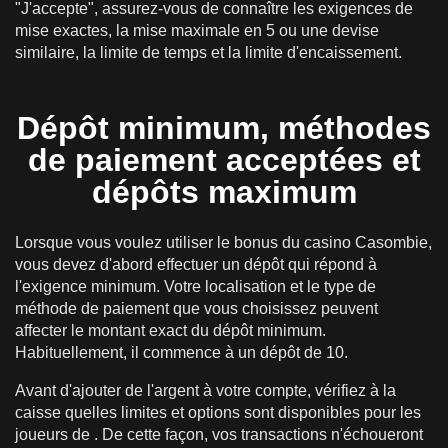
"J'accepte", assurez-vous de connaître les exigences de
mise exactes, la mise maximale en 5 ou une devise
similaire, la limite de temps et la limite d'encaissement.
Dépôt minimum, méthodes
de paiement acceptées et
dépôts maximum
Lorsque vous voulez utiliser le bonus du casino Casombie,
vous devez d'abord effectuer un dépôt qui répond à
l'exigence minimum. Votre localisation et le type de
méthode de paiement que vous choisissez peuvent
affecter le montant exact du dépôt minimum.
Habituellement, il commence à un dépôt de 10.
Avant d'ajouter de l'argent à votre compte, vérifiez à la
caisse quelles limites et options sont disponibles pour les
joueurs de . De cette façon, vos transactions n'échoueront