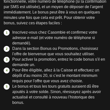
fonctionnelle, votre numéro de téléphone (si la confirmation
par SMS est utilisée), et un moyen de déposer de l'argent
immédiatement. Le bonus peut être à vous en quelques
minutes une fois que cela est prêt. Pour obtenir votre
bonus, suivez ces étapes faciles :
Inscrivez-vous chez Casombie et confirmez votre
adresse e-mail (et votre numéro de téléphone si
demandé).
Dans la section Bonus ou Promotions, choisissez
l'offre de bienvenue que vous souhaitez utiliser.
Pour activer la promotion, entrez le code bonus s'il en
demande un.
Pour être éligible, allez à la Caisse et effectuez un
dépôt d'au moins 20, si c'est le montant minimum
requis pour l'offre que vous avez choisie.
Le bonus et tous les tours gratuits auraient dû être
ajoutés à votre solde. Sinon, réessayez après avoir
actualisé et consulté à nouveau l'historique des
bonus.