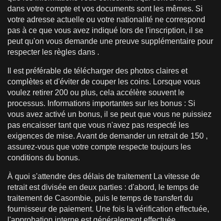
dans votre compte et vos documents sont les mêmes. Si
votre adresse actuelle ou votre nationalité ne correspond
pas à ce que vous avez indiqué lors de l'inscription, il se
peut qu'on vous demande une preuve supplémentaire pour
respecter les règles dans .
Il est préférable de télécharger des photos claires et
complètes et d'éviter de couper les coins. Lorsque vous
voulez retirer 200 ou plus, cela accélère souvent le
processus. Informations importantes sur les bonus : Si
vous avez activé un bonus, il se peut que vous ne puissiez
pas encaisser tant que vous n'avez pas respecté les
exigences de mise. Avant de demander un retrait de 150 ,
assurez-vous que votre compte respecte toujours les
conditions du bonus.
À quoi s'attendre des délais de traitement La vitesse de
retrait est divisée en deux parties : d'abord, le temps de
traitement de Casombie, puis le temps de transfert du
fournisseur de paiement. Une fois la vérification effectuée,
l'approbation interne est généralement effectuée