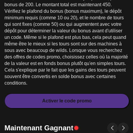
bonus de 200. Le montant total est maintenant 450.
Vérifiez le plafond du bonus (bonus maximum), le dépôt
minimum requis (comme 10 ou 20), et le nombre de tours
qui sont fixes (comme 50) ou qui augmentent avec votre
dépôt pour déterminer la valeur du bonus avant d'utiliser
un code. Même si le plafond est plus bas, cela peut quand
même être le mieux si les tours sont sur des machines à
sous avec beaucoup de wilds. Lorsque vous recherchez
des offres de codes promo, choisissez celles où la majorité
de la valeur est en fonds bonus plutôt qu'en simples tours.
Cela s'explique par le fait que les gains des tours peuvent
souvent être convertis en solde bonus avec certaines
conditions.
Activer le code promo
Maintenant Gagnant