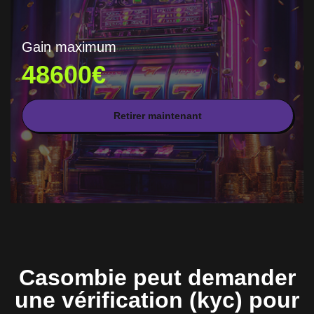
Gain maximum
48600€
Retirer maintenant
Casombie peut demander
une vérification (kyc) pour