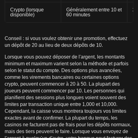
Crypto (lorsque
Généralement entre 10 et
20
disponible)
60 minutes
Conseil : si vous voulez obtenir une promotion, effectuez
un dépôt de 20 au lieu de deux dépôts de 10.
Lorsque vous pouvez déposer de l'argent, les montants
minimum et maximum varient selon la méthode et parfois
selon le statut du compte. Des options plus avancées,
comme les virements bancaires ou certaines options
crypto, peuvent commencer à 20 à 50. La plupart des
joueurs peuvent commencer par 10. Les personnes qui
planifient des sessions plus longues voient souvent des
limites par transaction unique entre 1,000 et 10,000.
Cependant, la caisse vous montrera toujours vos limites
exactes avant de confirmer. La plupart du temps, les
casinos ne facturent pas de frais pour les dépôts normaux,
mais des tiers peuvent le faire. Lorsque vous envoyez de