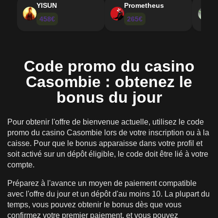
pour s'assurer que les paiements sont légaux et
YISUN
Prometheus
R
sûrs
458€
265€
Code promo du casino Casombie
Code promo du casino
Casombie : obtenez le
bonus du jour
Pour obtenir l'offre de bienvenue actuelle, utilisez le code
promo du casino Casombie lors de votre inscription ou à la
caisse. Pour que le bonus apparaisse dans votre profil et
soit activé sur un dépôt éligible, le code doit être lié à votre
compte.
Préparez à l'avance un moyen de paiement compatible
avec l'offre du jour et un dépôt d'au moins 10. La plupart du
temps, vous pouvez obtenir le bonus dès que vous
confirmez votre premier paiement, et vous pouvez