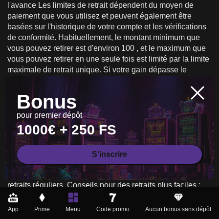
l'avance Les limites de retrait dépendent du moyen de
paiement que vous utilisez et peuvent également être
basées sur l'historique de votre compte et les vérifications
de conformité. Habituellement, le montant minimum que
vous pouvez retirer est d'environ 100 , et le maximum que
vous pouvez retirer en une seule fois est limité par la limite
maximale de retrait unique. Si votre gain dépasse le
montant maximum qui peut être payé en une seule
transaction, Casombie peut le diviser en plusieurs
Bonus
paiements. Par exemple, vous pourriez recevoir deux
retraits de 5,000 au lieu d'une demande de 10,000 .
pour premier dépôt
1000€ + 250 FS
Vérifiez avec la caisse pour voir quelles sont les limites
actuelles avant de jouer à des enjeux élevés pour éviter
S'inscrire
les problèmes. Une option avec des limites maximales
plus élevées peut réduire le nombre de demandes de
retrait séparées si vous êtes en et prévoyez d'effectuer des
retraits réguliers. Conseils pour des retraits plus faciles :
assurez-vous que votre compte est vérifié tôt, avant de
demander votre premier paiement. Gardez vos méthodes
App
Prime
Menu
Code promo
Aucun bonus sans dépôt