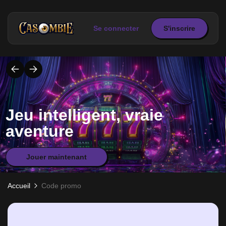
Se connecter
S'inscrire
Jeu intelligent, vraie
aventure
Jouer maintenant
Accueil
Code promo