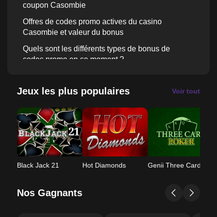
coupon Casombie
Offres de codes promo actives du casino
Casombie et valeur du bonus
Quels sont les différents types de bonus de
codes promo en ce moment ?
Lorsque vous vous inscrivez chez Casombie,
vous devez entrer le code promo avant de
Jeux les plus populaires
Voir tout
terminer la création de votre compte
Lisez les conditions générales du bonus de
bienvenue du casino Casombie
Différents jeux ont des cotes différentes qui
affectent le montant que vous gagnez
W
Black Jack 21
Hot Diamonds
Genii Three Card Poker
Comment déposer chez Casombie Casino :
méthodes de paiement, minimums et frais
Nos Gagnants
Chez Casombie, les retraits sont faciles
Casombie peut demander une vérification (kyc)