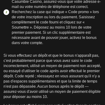
Casumbie Casino, assurez-vous que votre adresse e-
mail ou votre numéro de téléphone est correct.
Recherchez la case qui indique « Code promo » lors
de votre inscription ou lors du paiement. Saisissez
complètement le code fourni et cliquez sur «
Soumettre ». Déposez au moins 10 lors de votre
premier paiement. Si un clic supplémentaire est
nécessaire avant de pouvoir jouer, activez le bonus
dans votre compte.
Si vous effectuez un dépôt et que le bonus n'apparaît pas,
c'est probablement parce que vous avez saisi le code
incorrectement, utilisé un moyen de paiement non accepté,
ou essayé d'utiliser le code après avoir effectué le premier
dépôt. Code rejeté ; réessayez en vous assurant qu'il n'y a
pas d'espaces supplémentaires et que la limite de temps
n'est pas dépassée. Aucun bonus après le dépôt —
assurez-vous d'avoir utilisé un moyen de paiement éligible
pour déposer au moins 10.