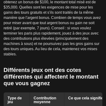
obtenez un bonus de $100, le montant total misé est de
$35,000. Quelles sont les exigences de mise pour les
gains des tours gratuits et s'ils sont traités de la même
manière que l'argent bonus. Combien de temps vous avez
pour miser avant que tout argent bonus ou gain ne soit
retiré (par exemple, 7 jours). Conseil : si vous voulez
terminer les paris plus rapidement, jouez à des jeux avec
des contributions plus élevées (principalement des
machines à sous) et ne poursuivez pas les gros gains sur
des tours uniques. Au lieu de cela, maintenez vos mises
stables.
Différents jeux ont des cotes
différentes qui affectent le montant
que vous gagnez
Type de
Contribution
Ce que cela signifie 
jeu
moyenne