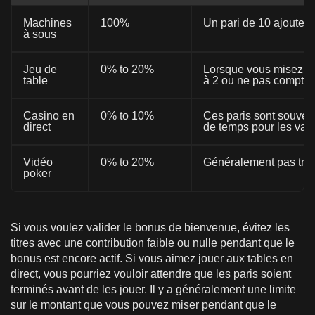
Machines
100%
Un pari de 10 ajoute 1
à sous
Jeu de
0% to 20%
Lorsque vous misez 10 
table
à 2 ou ne pas compter 
Casino en
0% to 10%
Ces paris sont souvent
direct
de temps pour les vali
Vidéo
0% to 20%
Généralement pas très 
poker
Si vous voulez valider le bonus de bienvenue, évitez les
titres avec une contribution faible ou nulle pendant que le
bonus est encore actif. Si vous aimez jouer aux tables en
direct, vous pourriez vouloir attendre que les paris soient
terminés avant de les jouer. Il y a généralement une limite
sur le montant que vous pouvez miser pendant que le