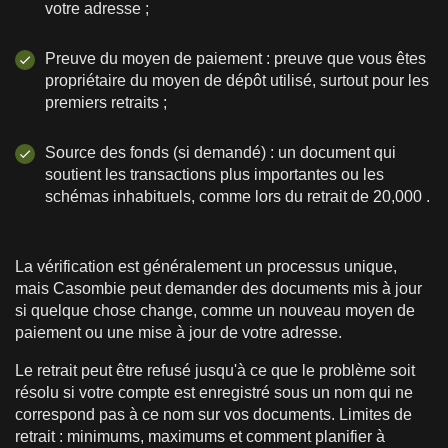
votre adresse ;
Preuve du moyen de paiement : preuve que vous êtes
propriétaire du moyen de dépôt utilisé, surtout pour les
premiers retraits ;
Source des fonds (si demandé) : un document qui
soutient les transactions plus importantes ou les
schémas inhabituels, comme lors du retrait de 20,000 .
La vérification est généralement un processus unique,
mais Casombie peut demander des documents mis à jour
si quelque chose change, comme un nouveau moyen de
paiement ou une mise à jour de votre adresse.
Le retrait peut être refusé jusqu'à ce que le problème soit
résolu si votre compte est enregistré sous un nom qui ne
correspond pas à ce nom sur vos documents. Limites de
retrait : minimums, maximums et comment planifier à