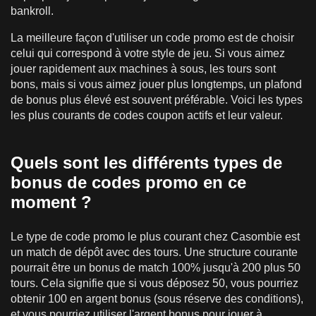
bankroll.
La meilleure façon d'utiliser un code promo est de choisir
celui qui correspond à votre style de jeu. Si vous aimez
jouer rapidement aux machines à sous, les tours sont
bons, mais si vous aimez jouer plus longtemps, un plafond
de bonus plus élevé est souvent préférable. Voici les types
les plus courants de codes coupon actifs et leur valeur.
Quels sont les différents types de
bonus de codes promo en ce
moment ?
Le type de code promo le plus courant chez Casombie est
un match de dépôt avec des tours. Une structure courante
pourrait être un bonus de match 100% jusqu'à 200 plus 50
tours. Cela signifie que si vous déposez 50, vous pourriez
obtenir 100 en argent bonus (sous réserve des conditions),
et vous pourriez utiliser l'argent bonus pour jouer à