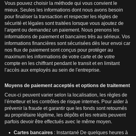
Vous pouvez choisir la méthode qui vous convient le
mieux. Seules les informations dont nous avons besoin
pour finaliser la transaction et respecter les règles de
sécurité et légales sont traitées lorsque vous ajoutez de
l'argent ou demandez un paiement. Nous prenons les
informations de paiement et bancaires très au sérieux. Vos
informations financières sont sécurisées dès leur envoi car
nos flux de paiement sont conçus pour protéger au
maximum les informations de votre carte et de votre
compte en les chiffrant pendant le transit et en limitant
l'accès aux employés au sein de l'entreprise.
Moyens de paiement acceptés et options de traitement
Ceux-ci peuvent varier selon la localisation, les règles de
l'émetteur et les contrôles de risque internes. Pour aider à
prévenir la fraude et garantir que les fonds sont retournés
au propriétaire légitime, les dépôts et les retraits peuvent
parfois devoir être effectués avec le même moyen.
Cartes bancaires
: Instantané De quelques heures à