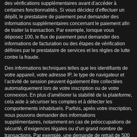
des vérifications supplémentaires avant d'accéder à
certaines fonctionnalités. Si vous décidez d'effectuer un
dépôt, le prestataire de paiement peut demander des
informations supplémentaires concernant le paiement afin
de traiter la transaction. Par exemple, lorsque vous
déposez 100, le flux de paiement peut demander des
informations de facturation ou des étapes de vérification
définies par le prestataire de services et les règles de lutte
contre la fraude.
Des informations techniques telles que les identifiants de
votre appareil, votre adresse IP, le type de navigateur et
l'activité de session peuvent également être collectées
automatiquement lors de votre inscription ou de votre
connexion. En plus d'améliorer la stabilité de la plateforme,
cela aide à sécuriser les comptes et à détecter les
comportements inhabituels. Parfois, après votre inscription,
nous pouvons demander des informations
supplémentaires, notamment en cas de préoccupations de
sécurité, d'exigences légales ou d'un grand nombre de
transactions. Par exemple, une demande de retrait de 500