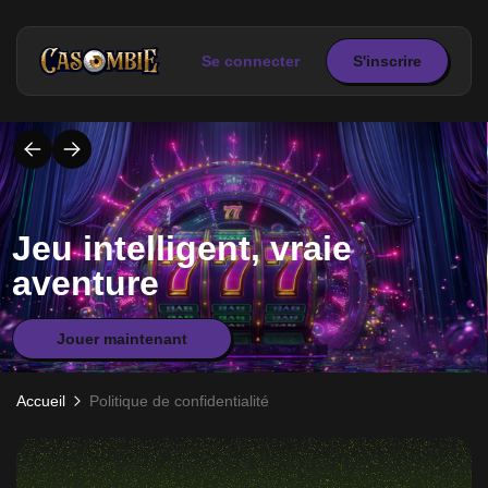
Se connecter
S'inscrire
Jeu intelligent, vraie
aventure
Jouer maintenant
Accueil
Politique de confidentialité