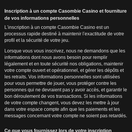
Inscription à un compte Casombie Casino et fourniture
de vos informations personnelles
L'inscription à un compte Casombie Casino est un
processus rapide destiné à maintenir l'exactitude de votre
profil et la sécurité de votre jeu.
Lorsque vous vous inscrivez, nous ne demandons que les
informations dont nous avons besoin pour remplir
légalement et en toute sécurité nos obligations, maintenir
votre compte ouvert et opérationnel, et gérer les dépôts et
les retraits. Vos informations personnelles sont utilisées
pour vous permettre de jouer, vous protéger contre les
personnes qui ne devraient pas y avoir accès, et garantir le
bon déroulement de vos transactions. Si les informations
de votre compte changent, vous devez les mettre à jour
dans votre espace compte afin que les paiements et les
messages concernant votre compte ne soient pas retardés.
Ce que vous fournissez lors de votre inscription