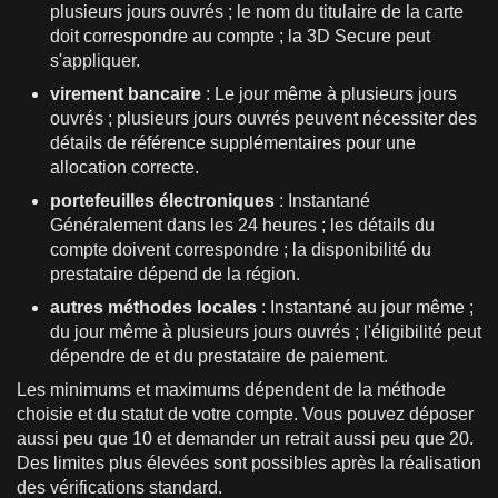
plusieurs jours ouvrés ; le nom du titulaire de la carte
doit correspondre au compte ; la 3D Secure peut
s'appliquer.
virement bancaire
: Le jour même à plusieurs jours
ouvrés ; plusieurs jours ouvrés peuvent nécessiter des
détails de référence supplémentaires pour une
allocation correcte.
portefeuilles électroniques
: Instantané
Généralement dans les 24 heures ; les détails du
compte doivent correspondre ; la disponibilité du
prestataire dépend de la région.
autres méthodes locales
: Instantané au jour même ;
du jour même à plusieurs jours ouvrés ; l'éligibilité peut
dépendre de et du prestataire de paiement.
Les minimums et maximums dépendent de la méthode
choisie et du statut de votre compte. Vous pouvez déposer
aussi peu que 10 et demander un retrait aussi peu que 20.
Des limites plus élevées sont possibles après la réalisation
des vérifications standard.