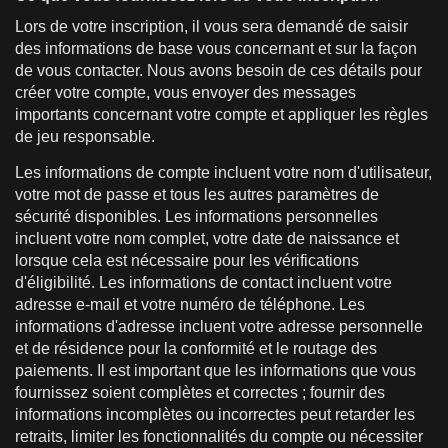
Lors de votre inscription, il vous sera demandé de saisir
des informations de base vous concernant et sur la façon
de vous contacter. Nous avons besoin de ces détails pour
créer votre compte, vous envoyer des messages
importants concernant votre compte et appliquer les règles
de jeu responsable.
Les informations de compte incluent votre nom d'utilisateur,
votre mot de passe et tous les autres paramètres de
sécurité disponibles. Les informations personnelles
incluent votre nom complet, votre date de naissance et
lorsque cela est nécessaire pour les vérifications
d'éligibilité. Les informations de contact incluent votre
adresse e-mail et votre numéro de téléphone. Les
informations d'adresse incluent votre adresse personnelle
et de résidence pour la conformité et le routage des
paiements. Il est important que les informations que vous
fournissez soient complètes et correctes ; fournir des
informations incomplètes ou incorrectes peut retarder les
retraits, limiter les fonctionnalités du compte ou nécessiter