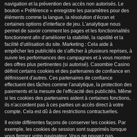
navigation et la prévention des accès non autorisés. Le
bouton « Préférence » enregistre les paramètres pour des
éléments comme la langue, la résolution d'écran et
certaines options d'interface de jeu. L'analytique nous
permet de savoir comment les pages et les fonctionnalités
fonctionnent afin d'améliorer la stabilité, la rapidité et la
facilité d'utilisation du site. Marketing : Cela aide à
empêcher les publicités de s'afficher à plusieurs reprises, à
suivre les performances des campagnes et à vous montrer
des offres plus pertinentes (si autorisé). Casombie Casino
définit certains cookies et des partenaires de confiance en
définissent d'autres. Ces partenaires de confiance
effectuent des tâches comme l'analytique, la protection des
paiements et la mesure de l'efficacité des publicités. Même
si les cookies des partenaires aident à certaines fonctions,
ils n'accordent pas à ces parties un accès direct à votre
compte. Cela est dû à des restrictions contractuelles.
Il existe différentes façons de conserver les cookies. Par
exemple, les cookies de session sont supprimés lorsque
vous fermez votre navigateur. Vous ne pouvez pas