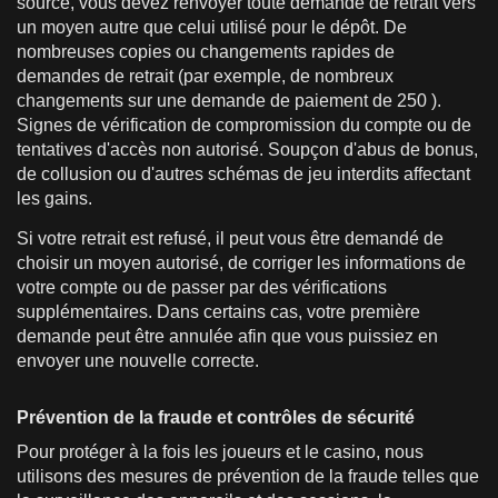
source, vous devez renvoyer toute demande de retrait vers
un moyen autre que celui utilisé pour le dépôt. De
nombreuses copies ou changements rapides de
demandes de retrait (par exemple, de nombreux
changements sur une demande de paiement de 250 ).
Signes de vérification de compromission du compte ou de
tentatives d'accès non autorisé. Soupçon d'abus de bonus,
de collusion ou d'autres schémas de jeu interdits affectant
les gains.
Si votre retrait est refusé, il peut vous être demandé de
choisir un moyen autorisé, de corriger les informations de
votre compte ou de passer par des vérifications
supplémentaires. Dans certains cas, votre première
demande peut être annulée afin que vous puissiez en
envoyer une nouvelle correcte.
Prévention de la fraude et contrôles de sécurité
Pour protéger à la fois les joueurs et le casino, nous
utilisons des mesures de prévention de la fraude telles que