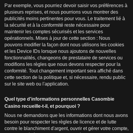
Par exemple, vous pourriez devoir saisir vos préférences à
plusieurs reprises, et nous pourrions vous montrer des
publicités moins pertinentes pour vous. Le traitement lié à
la sécurité et à la conformité reste nécessaire pour
maintenir les comptes sécurisés et les services
opérationnels. Mises à jour de cette section : Nous
pouvons modifier la façon dont nous utilisons les cookies
et les Device IDs lorsque nous ajoutons de nouvelles
fonctionnalités, changeons de prestataire de services ou
modifions les règles que nous devons respecter pour la
conformité. Tout changement important sera affiché dans
cette section de la politique et, si nécessaire, rendu public
sur le site web ou l'application.
Quel type d'informations personnelles Casombie
Casino recueille-t-il, et pourquoi ?
Nous ne demandons que les informations dont nous avons
besoin pour respecter les règles de licence et de lutte
contre le blanchiment d'argent, ouvrir et gérer votre compte,