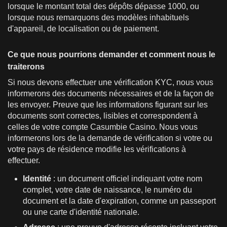
lorsque le montant total des dépôts dépasse 1000, ou
lorsque nous remarquons des modèles inhabituels
d'appareil, de localisation ou de paiement.
Ce que nous pourrions demander et comment nous le
traiterons
Si nous devons effectuer une vérification KYC, nous vous
informerons des documents nécessaires et de la façon de
les envoyer. Preuve que les informations figurant sur les
documents sont correctes, lisibles et correspondent à
celles de votre compte Casumbie Casino. Nous vous
informerons lors de la demande de vérification si votre ou
votre pays de résidence modifie les vérifications à
effectuer.
Identité
: un document officiel indiquant votre nom
complet, votre date de naissance, le numéro du
document et la date d'expiration, comme un passeport
ou une carte d'identité nationale.