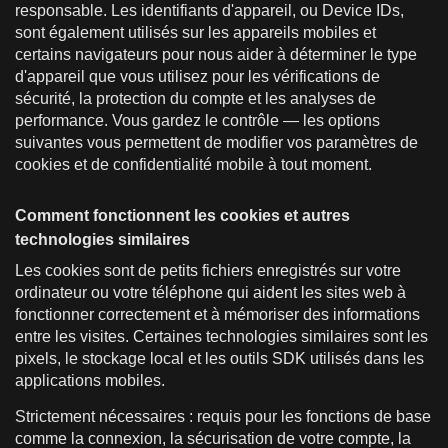
responsable. Les identifiants d'appareil, ou Device IDs,
sont également utilisés sur les appareils mobiles et
certains navigateurs pour nous aider à déterminer le type
d'appareil que vous utilisez pour les vérifications de
sécurité, la protection du compte et les analyses de
performance. Vous gardez le contrôle — les options
suivantes vous permettent de modifier vos paramètres de
cookies et de confidentialité mobile à tout moment.
Comment fonctionnent les cookies et autres
technologies similaires
Les cookies sont de petits fichiers enregistrés sur votre
ordinateur ou votre téléphone qui aident les sites web à
fonctionner correctement et à mémoriser des informations
entre les visites. Certaines technologies similaires sont les
pixels, le stockage local et les outils SDK utilisés dans les
applications mobiles.
Strictement nécessaires : requis pour les fonctions de base
comme la connexion, la sécurisation de votre compte, la