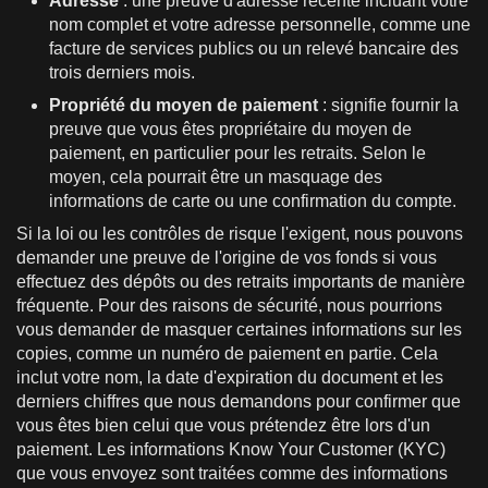
Adresse
: une preuve d'adresse récente incluant votre
nom complet et votre adresse personnelle, comme une
facture de services publics ou un relevé bancaire des
trois derniers mois.
Propriété du moyen de paiement
: signifie fournir la
preuve que vous êtes propriétaire du moyen de
paiement, en particulier pour les retraits. Selon le
moyen, cela pourrait être un masquage des
informations de carte ou une confirmation du compte.
Si la loi ou les contrôles de risque l'exigent, nous pouvons
demander une preuve de l'origine de vos fonds si vous
effectuez des dépôts ou des retraits importants de manière
fréquente. Pour des raisons de sécurité, nous pourrions
vous demander de masquer certaines informations sur les
copies, comme un numéro de paiement en partie. Cela
inclut votre nom, la date d'expiration du document et les
derniers chiffres que nous demandons pour confirmer que
vous êtes bien celui que vous prétendez être lors d'un
paiement. Les informations Know Your Customer (KYC)
que vous envoyez sont traitées comme des informations